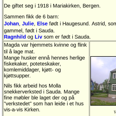
De giftet seg i 1918 i Mariakirken, Bergen.
Sammen fikk de 6 barn:
Johan
,
Julie
,
Else
født i Haugesund.
Astrid, so
gammel, født i Sauda.
Ragnhild
og
Liv
som er født i Sauda.
Magda var hjemmets kvinne og flink
til å lage mat.
Mange husker ennå hennes herlige
fiskekaker, poteteskaker,
komlemiddager, kjøtt- og
kjøttsupper.
Nils fikk arbeid hos Molla
snekkerverksted i Sauda. Mange
fine møbler ble laget der og på
"verkstedet" som han leide i et hus
vis-a-vis Kirken.
T