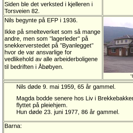
Siden ble det verksted i kjelleren i
Torsveien 82.
Nils begynte på EFP i 1936.
Ikke på smelteverket som så mange
andre, men som "lagerleder" på
snekkerverstedet på "Byanlegget"
hvor de var ansvarlige for
vedlikehold av alle arbeiderboligene
til bedriften i Åbøbyen.
"
Nils døde 9. mai 1959, 65 år gammel.
Magda bodde senere hos Liv i Brekkebakken i
flyttet på pleiehjem.
Hun døde 23. juni 1977, 86 år gammel.
Barna: