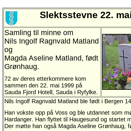
Slektsstevne 22. ma
Samling til minne om
Nils Ingolf Ragnvald Matland
og
Magda Aseline Matland, født
Grønhaug.
72 av deres etterkommere kom
sammen den 22. mai 1999 på
Sauda Fjord Hotell, Sauda i Ryfylke.
Nils Ingolf Ragnvald Matland ble født i Bergen 1
Han vokste opp på Voss og ble utdannet som mø
Hardanger. Han flyttet til Haugesund og startet 
Der møtte han også Magda Aseline Grønhaug, f