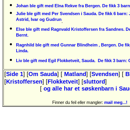
Johan ble gift med Elna Rekve fra Bergen. De fikk 3 barn:
Julie ble gift med Per Svendsen i Sauda. De fikk 6 barn: J
Astrid, Ivar og Gudrun
.
Else ble gift med Ragnvald Kristoffersen fra Sandnes.
De
Bernt.
Ragnhild ble gift med Gunnar Blindheim , Bergen. De fik
Linda.
Liv ble gift med Egil Flokketveit, Sauda.
De fikk 3 barn: 
[
Side 1
] [
Om Sauda
] [
Matland
] [
Svendsen
] [
B
[
Kristoffersen
] [
Flokketveit
] [
sluttord
]
[
og alle har et søskenbarn i Sa
Finner du feil eller mangler:
mail meg...!